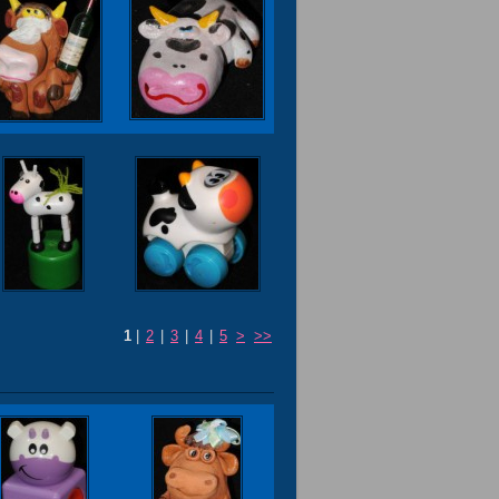
1
|
2
|
3
|
4
|
5
>
>>