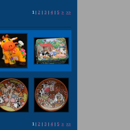
1
|
2
|
3
|
4
|
5
>
>>
1
|
2
|
3
|
4
|
5
>
>>