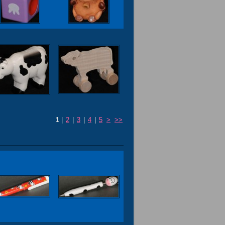
1
|
2
|
3
|
4
|
5
>
>>