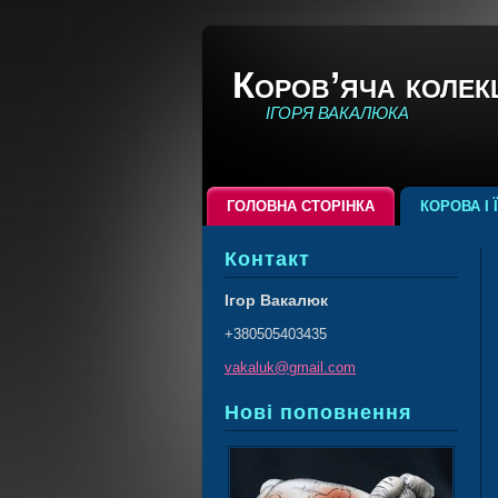
Коров’яча колек
ІГОРЯ ВАКАЛЮКА
ГОЛОВНА СТОРІНКА
КОРОВА І 
Контакт
Ігор Вакалюк
+380505403435
vakaluk@
gmail.co
m
Нові поповнення