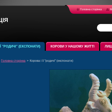
Головна сторінка
М
ція
ЇЇ "РОДИЧІ" (ЕКСПОНАТИ)
КОРОВИ У НАШОМУ ЖИТТІ
ЛИШ
Головна сторінка
>
Корова і її "родичі" (експонати)