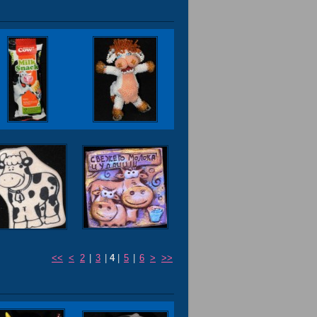
<<
<
2
|
3
|
4
|
5
|
6
>
>>