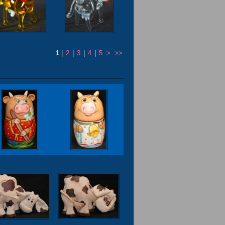
1
|
2
|
3
|
4
|
5
>
>>