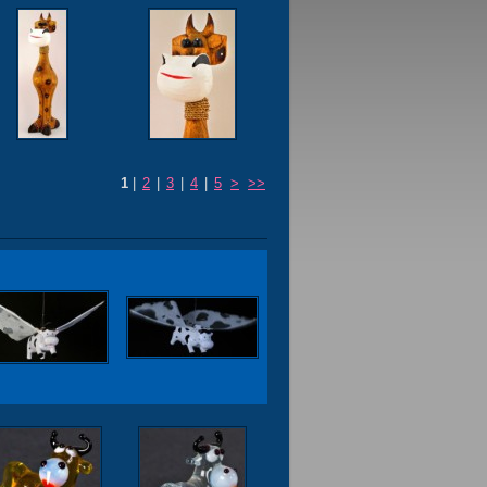
1
|
2
|
3
|
4
|
5
>
>>