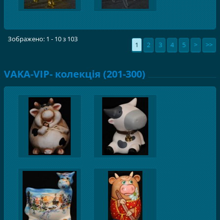
Зображено: 1 - 10 з 103
1
2
3
4
5
>
>>
VAKA-VIP- колекція (201-300)