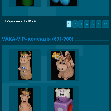
Зображено: 1 - 10 з 95
1
2
3
4
5
>
>>
VAKA-VIP- колекція (601-700)