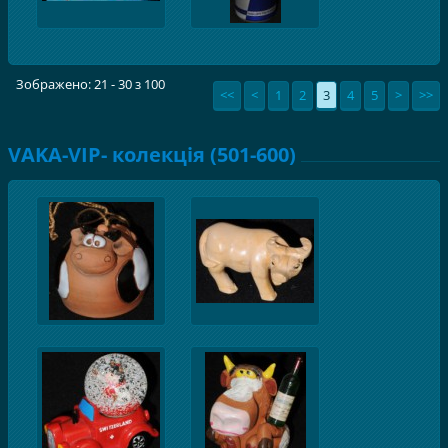
Зображено: 21 - 30 з 100
<<
<
1
2
3
4
5
>
>>
VAKA-VIP- колекція (501-600)