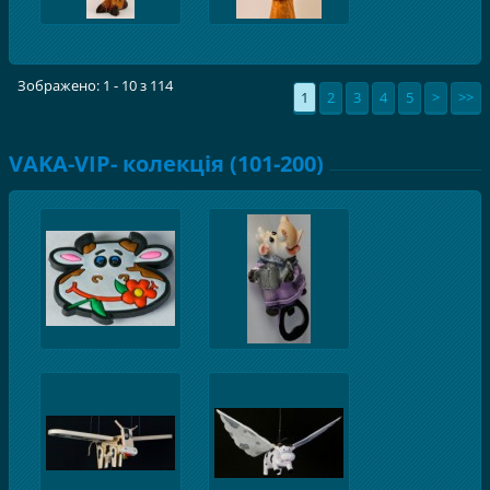
Зображено: 1 - 10 з 114
1
2
3
4
5
>
>>
VAKA-VIP- колекція (101-200)