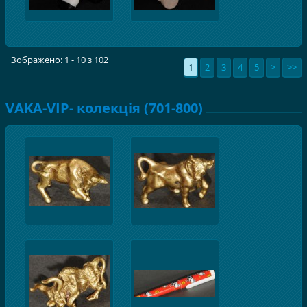
Зображено: 1 - 10 з 102
1
2
3
4
5
>
>>
VAKA-VIP- колекція (701-800)