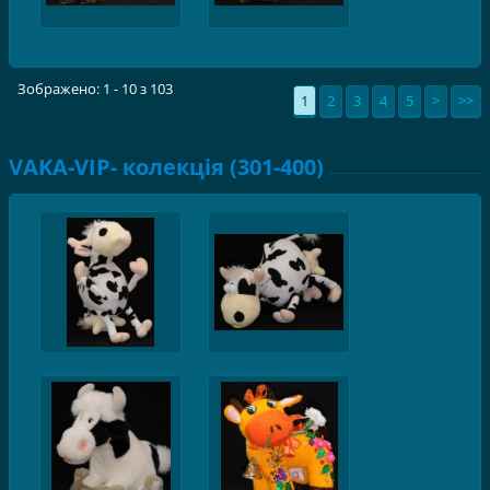
Зображено: 1 - 10 з 103
1
2
3
4
5
>
>>
VAKA-VIP- колекція (301-400)