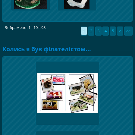
Зображено: 1 - 10 з 98
1
2
3
4
5
>
>>
Колись я був філателістом...