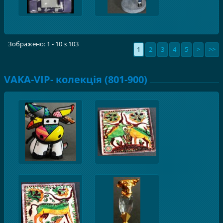
Зображено: 1 - 10 з 103
1
2
3
4
5
>
>>
VAKA-VIP- колекція (801-900)