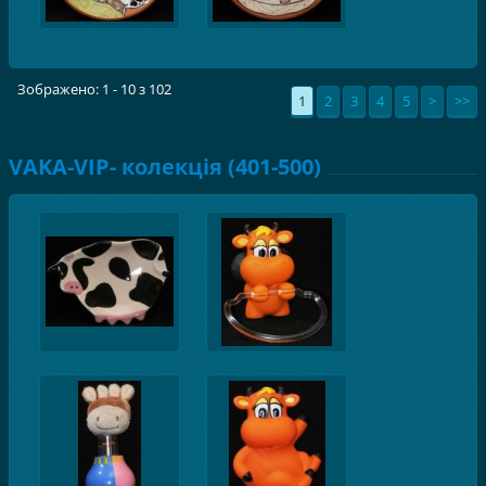
Зображено: 1 - 10 з 102
1
2
3
4
5
>
>>
VAKA-VIP- колекція (401-500)