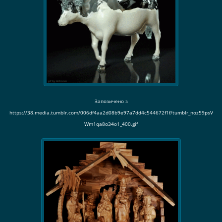
Запозичено з
https://38.media.tumblr.com/006df4aa2d08b9e97a7dd4c544672f1f/tumblr_noz59psV
Wm1qa8o34o1_400.gif