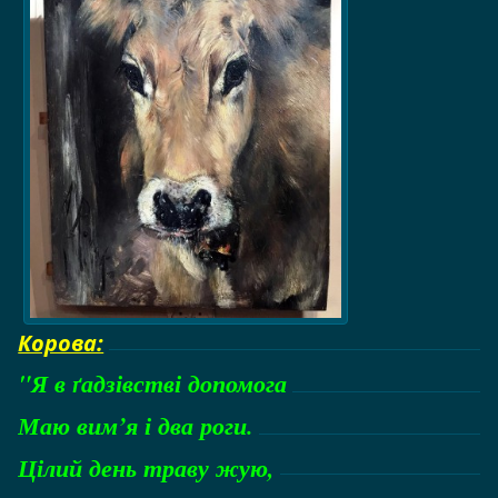
Корова:
"Я в ґадзівстві допомога
Маю вим’я і два роги.
Цілий день траву жую,