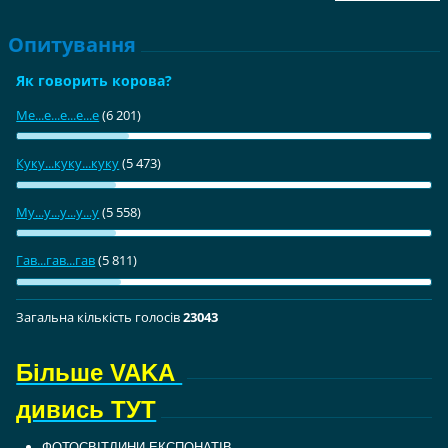
Опитування
Як говорить корова?
Ме...е...е...е...е
(6 201)
Куку...куку...куку
(5 473)
Му...у...у...у...у
(5 558)
Гав...гав...гав
(5 811)
Загальна кількість голосiв
23043
Більше VAKA
дивись ТУТ
ФОТОСВІТЛИНИ ЕКСПОНАТІВ