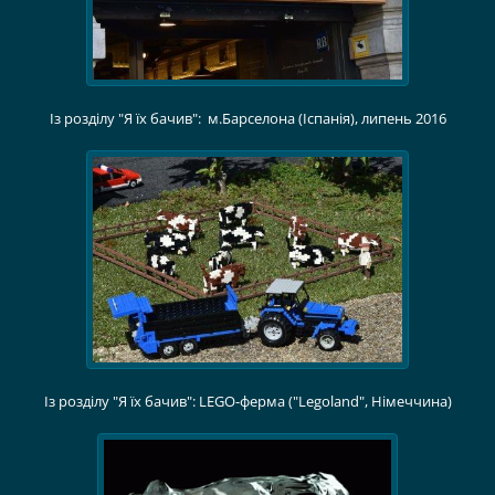
Із розділу "Я їх бачив": м.Барселона (Іспанія), липень 2016
Із розділу "Я їх бачив": LEGO-ферма ("Legoland", Німеччина)