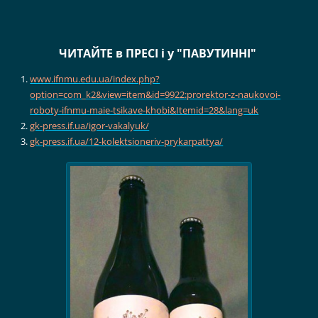
ЧИТАЙТЕ в ПРЕСІ і у "ПАВУТИННІ"
www.ifnmu.edu.ua/index.php?
option=com_k2&view=item&id=9922:prorektor-z-naukovoi-
roboty-ifnmu-maie-tsikave-khobi&Itemid=28&lang=uk
gk-press.if.ua/igor-vakalyuk/
gk-press.if.ua/12-kolektsioneriv-prykarpattya/