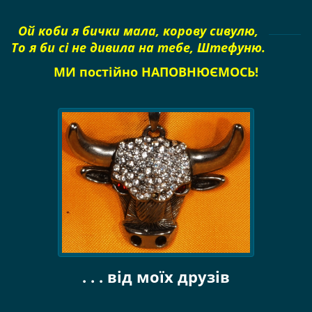
Ой коби я бички мала, корову сивулю,
То я би сі не дивила на тебе, Штефуню.
МИ постійно НАПОВНЮЄМОСЬ!
. . . від моїх друзів