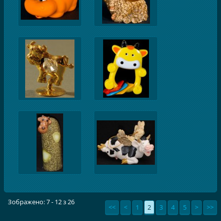
Зображено: 7 - 12 з 26
<<
<
1
2
3
4
5
>
>>