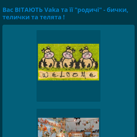
Вас ВІТАЮТЬ Vaka та її "родичі" - бички,
телички та телята !