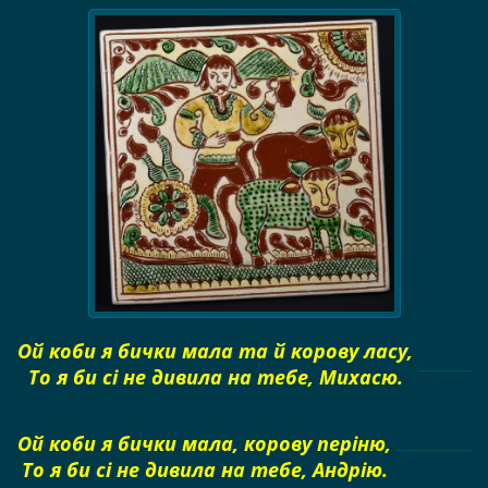
Ой коби я бички мала та й корову ласу,
То я би сі не дивила на тебе, Михасю.
Ой коби я бички мала, корову періню,
То я би сі не дивила на тебе, Андрію.