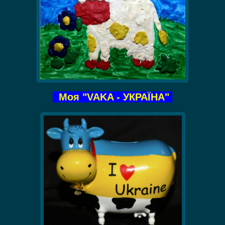
Моя "VAKA - УКРАЇНА"