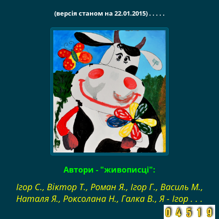
(версія станом на 22.01.2015) . . . . .
Автори - "живописці":
Ігор С., Віктор Т., Роман Я., Ігор Г., Василь М.,
Наталя Я., Роксолана Н., Галка В., Я - Ігор . . .