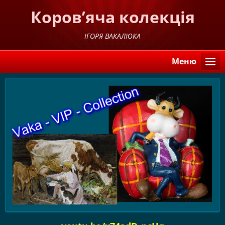
Коров’яча колекція
ІГОРЯ ВАКАЛЮКА
Меню