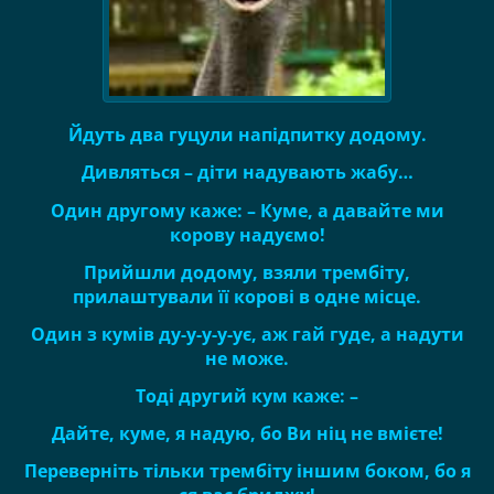
Йдуть два гуцули напідпитку додому.
Дивляться – діти надувають жабу…
Один другому каже: – Куме, а давайте ми
корову надуємо!
Прийшли додому, взяли трембіту,
прилаштували її корові в одне місце.
Один з кумів ду-у-у-у-ує, аж гай гуде, а надути
не може.
Тоді другий кум каже: –
Дайте, куме, я надую, бо Ви ніц не вмієте!
Переверніть тільки трембіту іншим боком, бо я