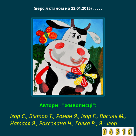
(версія станом на 22.01.2015) . . . . .
Автори - "живописці":
Ігор С., Віктор Т., Роман Я., Ігор Г., Василь М.,
Наталя Я., Роксолана Н., Галка В., Я - Ігор . . .