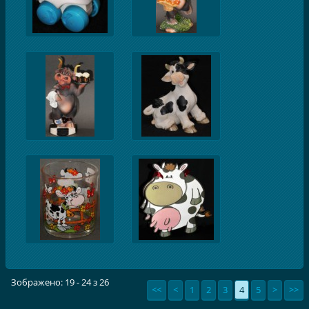
Зображено: 19 - 24 з 26
<<
<
1
2
3
4
5
>
>>