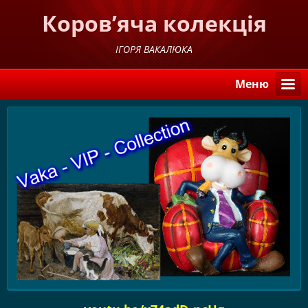
Коров’яча колекція
ІГОРЯ ВАКАЛЮКА
Меню