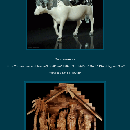
Запозичено з
https://38.media.tumblr.com/006df4aa2d08b9e97a7dd4c544672f1f/tumblr_noz59psV
Wm1qa8o34o1_400.gif