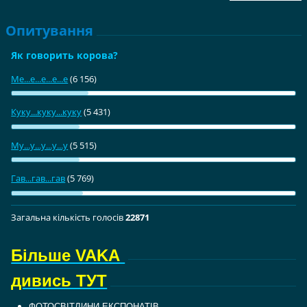
Опитування
Як говорить корова?
Ме...е...е...е...е
(6 156)
Куку...куку...куку
(5 431)
Му...у...у...у...у
(5 515)
Гав...гав...гав
(5 769)
Загальна кількість голосiв
22871
Більше VAKA
дивись ТУТ
ФОТОСВІТЛИНИ ЕКСПОНАТІВ