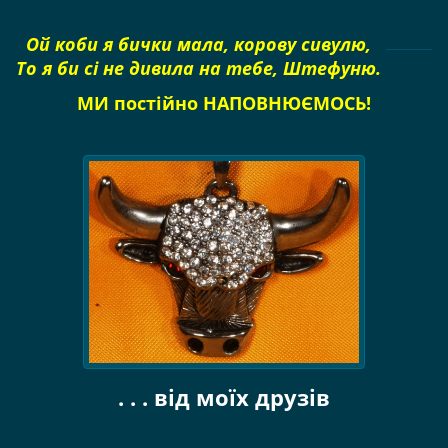
Ой коби я бички мала, корову сивулю,
То я би сі не дивила на тебе, Штефуню.
МИ постійно НАПОВНЮЄМОСЬ!
. . . від моїх друзів