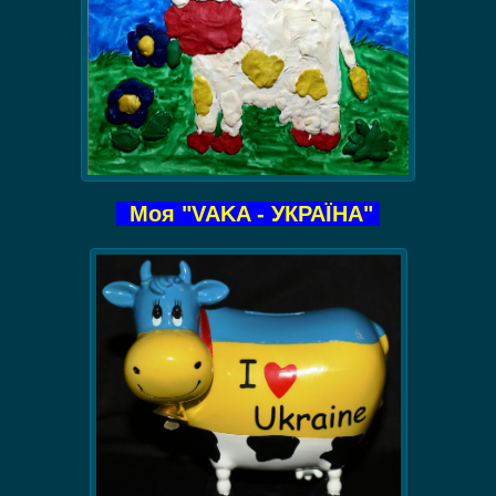
Моя "VAKA - УКРАЇНА"