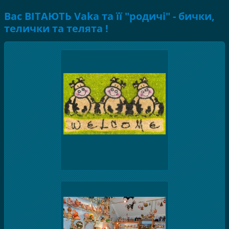
Вас ВІТАЮТЬ Vaka та її "родичі" - бички,
телички та телята !