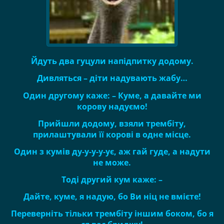
Йдуть два гуцули напідпитку додому.
Дивляться – діти надувають жабу…
Один другому каже: – Куме, а давайте ми
корову надуємо!
Прийшли додому, взяли трембіту,
прилаштували її корові в одне місце.
Один з кумів ду-у-у-у-ує, аж гай гуде, а надути
не може.
Тоді другий кум каже: –
Дайте, куме, я надую, бо Ви ніц не вмієте!
Переверніть тільки трембіту іншим боком, бо я