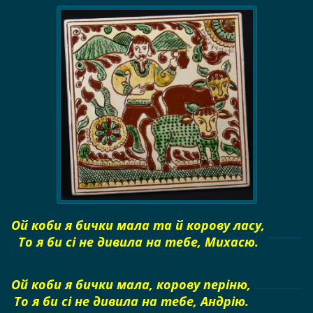
Ой коби я бички мала та й корову ласу,
То я би сі не дивила на тебе, Михасю.
Ой коби я бички мала, корову періню,
То я би сі не дивила на тебе, Андрію.