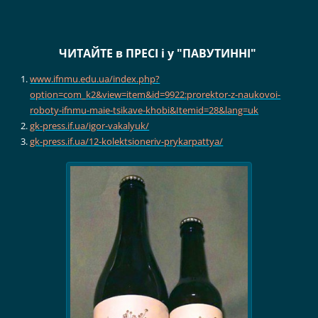
ЧИТАЙТЕ в ПРЕСІ і у "ПАВУТИННІ"
www.ifnmu.edu.ua/index.php?
option=com_k2&view=item&id=9922:prorektor-z-naukovoi-
roboty-ifnmu-maie-tsikave-khobi&Itemid=28&lang=uk
gk-press.if.ua/igor-vakalyuk/
gk-press.if.ua/12-kolektsioneriv-prykarpattya/