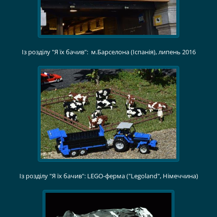
Із розділу "Я їх бачив": м.Барселона (Іспанія), липень 2016
Із розділу "Я їх бачив": LEGO-ферма ("Legoland", Німеччина)