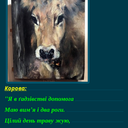
Корова:
"Я в ґадзівстві допомога
Маю вим’я і два роги.
Цілий день траву жую,