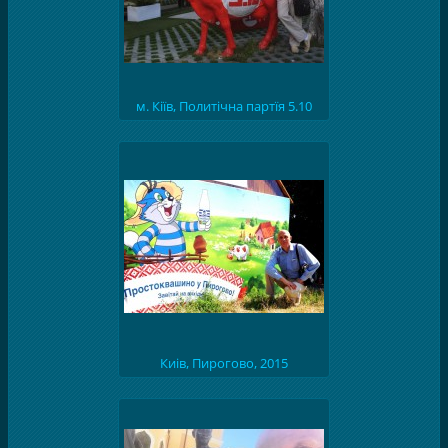
м. Кіїв, Политічна партїя 5.10
Киів, Пирогово, 2015