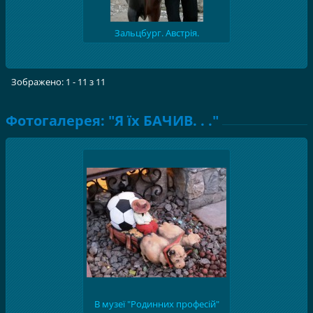
Зальцбург. Австрія.
Зображено: 1 - 11 з 11
Фотогалерея: "Я їх БАЧИВ. . ."
В музеї "Родинних професій"