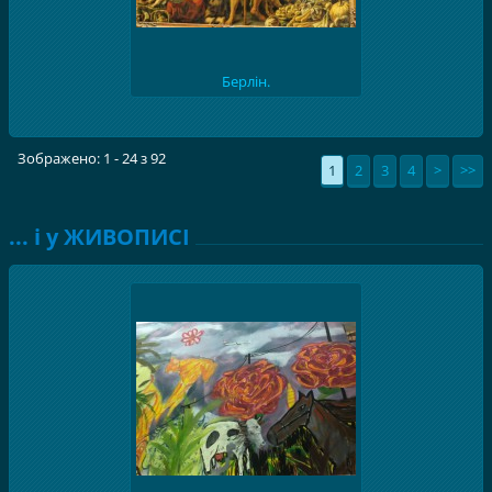
Берлін.
Зображено: 1 - 24 з 92
1
2
3
4
>
>>
... і у ЖИВОПИСІ