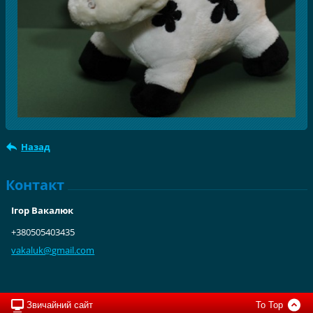
Назад
Контакт
Ігор Вакалюк
+380505403435
vakaluk@
gmail.co
m
Звичайний сайт
To Top