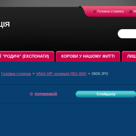
Головна сторінка
М
ція
ЇЇ "РОДИЧІ" (ЕКСПОНАТИ)
КОРОВИ У НАШОМУ ЖИТТІ
ЛИШ
Головна сторінка
>
VAKA-VIP- колекція (801-900)
>
0809.JPG
попередній
Слайдшоу