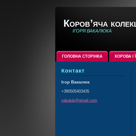
Коров’яча колек
ІГОРЯ ВАКАЛЮКА
ГОЛОВНА СТОРІНКА
КОРОВА І 
Контакт
Ігор Вакалюк
+380505403435
vakaluk@
gmail.co
m