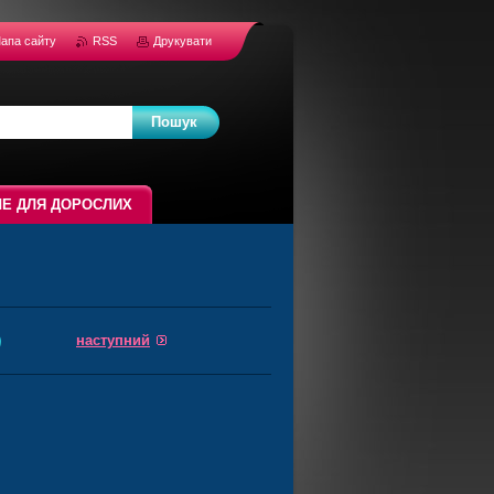
апа сайту
RSS
Друкувати
Е ДЛЯ ДОРОСЛИХ
наступний