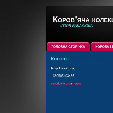
Коров’яча колек
ІГОРЯ ВАКАЛЮКА
ГОЛОВНА СТОРІНКА
КОРОВА І 
Контакт
Ігор Вакалюк
+380505403435
vakaluk@
gmail.co
m