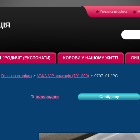
Головна сторінка
М
ція
ЇЇ "РОДИЧІ" (ЕКСПОНАТИ)
КОРОВИ У НАШОМУ ЖИТТІ
ЛИШ
Головна сторінка
>
VAKA-VIP- колекція (701-800)
>
0707_01.JPG
попередній
Слайдшоу