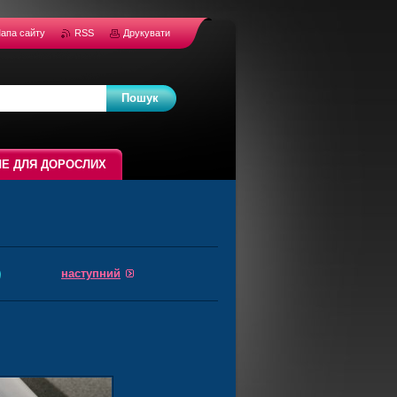
апа сайту
RSS
Друкувати
Е ДЛЯ ДОРОСЛИХ
наступний