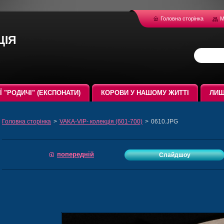
Головна сторінка
М
ція
ЇЇ "РОДИЧІ" (ЕКСПОНАТИ)
КОРОВИ У НАШОМУ ЖИТТІ
ЛИШ
Головна сторінка
>
VAKA-VIP- колекція (601-700)
>
0610.JPG
попередній
Слайдшоу