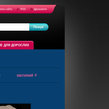
апа сайту
RSS
Друкувати
Е ДЛЯ ДОРОСЛИХ
наступний