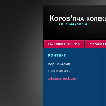
Коров’яча колек
ІГОРЯ ВАКАЛЮКА
ГОЛОВНА СТОРІНКА
КОРОВА І 
Контакт
Ігор Вакалюк
+380505403435
vakaluk@
gmail.co
m