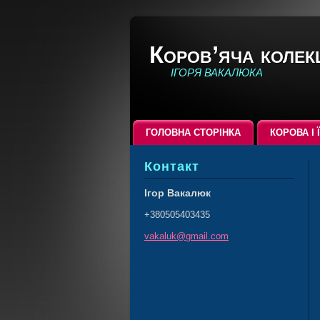
Коров’яча колек
ІГОРЯ ВАКАЛЮКА
ГОЛОВНА СТОРІНКА
КОРОВА І 
Контакт
Ігор Вакалюк
+380505403435
vakaluk@
gmail.co
m