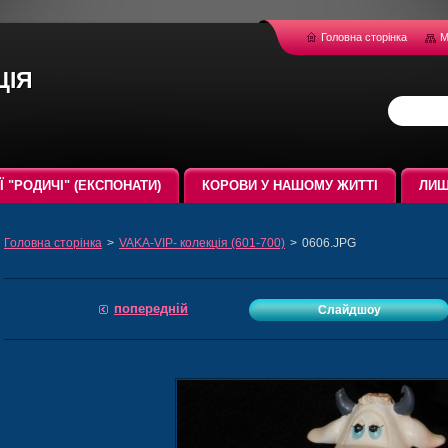
Головна сторінка
М
ція
ЇЇ "РОДИЧІ" (ЕКСПОНАТИ)
КОРОВИ У НАШОМУ ЖИТТІ
ЛИШ
Головна сторінка
>
VAKA-VIP- колекція (601-700)
>
0606.JPG
попередній
Слайдшоу