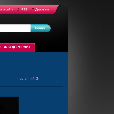
апа сайту
RSS
Друкувати
Е ДЛЯ ДОРОСЛИХ
наступний