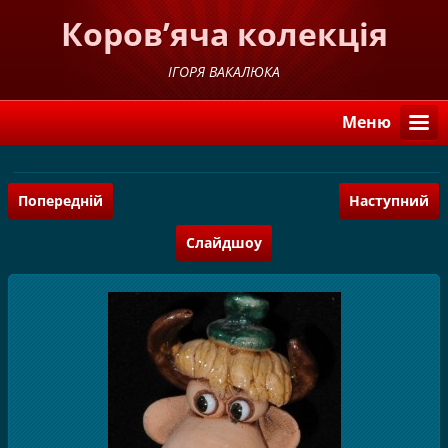
Коров’яча колекція
ІГОРЯ ВАКАЛЮКА
Меню
Попередній
Наступний
Слайдшоу