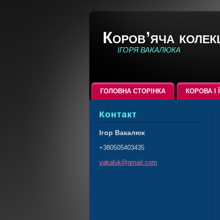
Коров’яча колек
ІГОРЯ ВАКАЛЮКА
ГОЛОВНА СТОРІНКА
КОРОВА І 
Контакт
Ігор Вакалюк
+380505403435
vakaluk@
gmail.co
m