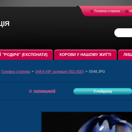
Головна сторінка
М
ція
ЇЇ "РОДИЧІ" (ЕКСПОНАТИ)
КОРОВИ У НАШОМУ ЖИТТІ
ЛИШ
Головна сторінка
>
VAKA-VIP- колекція (501-600)
>
0548.JPG
попередній
Слайдшоу