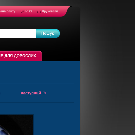
апа сайту
RSS
Друкувати
Е ДЛЯ ДОРОСЛИХ
наступний