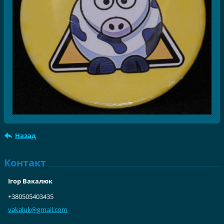
Назад
Контакт
Ігор Вакалюк
+380505403435
vakaluk@
gmail.co
m